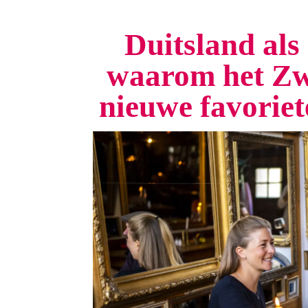
Duitsland als 
waarom het Zw
nieuwe favorie