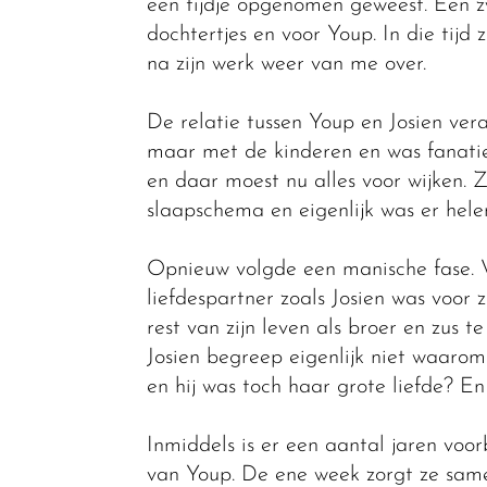
een tijdje opgenomen geweest. Een z
dochtertjes en voor Youp. In die tij
na zijn werk weer van me over.
De relatie tussen Youp en Josien ver
maar met de kinderen en was fanati
en daar moest nu alles voor wijken. 
slaapschema en eigenlijk was er hel
Opnieuw volgde een manische fase. V
liefdespartner zoals Josien was voor 
rest van zijn leven als broer en zus 
Josien begreep eigenlijk niet waaro
en hij was toch haar grote liefde? E
Inmiddels is er een aantal jaren voo
van Youp. De ene week zorgt ze same