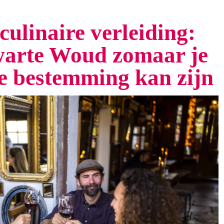
culinaire verleiding:
arte Woud zomaar je
te bestemming kan zijn