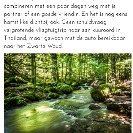
combineren met een paar dagen weg met je
partner of een goede vriendin. En het is nog eens
hartstikke dichtbij ook. Geen schuldvraag
vergrotende vliegtuigtrip naar een kuuroord in
Thailand, maar gewoon met de auto bereikbaar
naar het Zwarte Woud.