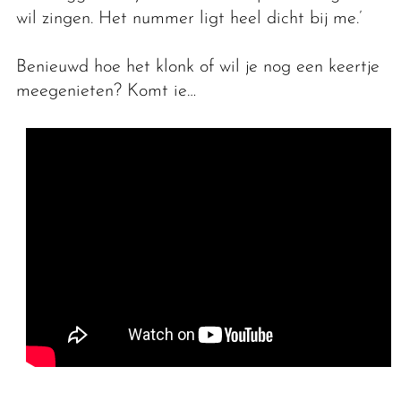
wil zingen. Het nummer ligt heel dicht bij me.’
Benieuwd hoe het klonk of wil je nog een keertje
meegenieten? Komt ie…