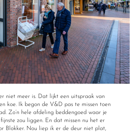
r niet meer is. Dat lijkt een uitspraak van
 een koe. Ik begon de V&D pas te missen toen
ad. Zo’n hele afdeling beddengoed waar je
fijnste zou liggen. En dat missen nu het er
r Blokker. Nou liep ik er de deur niet plat,