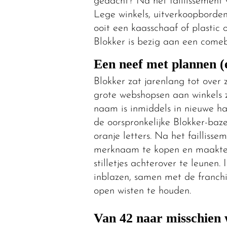
gedacht? Na het faillissement 
Lege winkels, uitverkoopborden 
ooit een kaasschaaf of plastic 
Blokker is bezig aan een comeb
Een neef met plannen (e
Blokker zat jarenlang tot over 
grote webshopsen aan winkels 
naam is inmiddels in nieuwe h
de oorspronkelijke Blokker-baz
oranje letters. Na het faillisse
merknaam te kopen en maakte m
stilletjes achterover te leunen
inblazen, samen met de franchis
open wisten te houden.
Van 42 naar misschien 