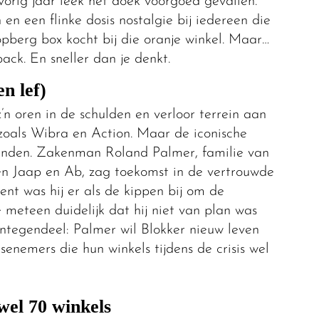
vorig jaar leek het doek voorgoed gevallen.
en een flinke dosis nostalgie bij iedereen die
opberg box kocht bij die oranje winkel. Maar…
ack. En sneller dan je denkt.
n lef)
z’n oren in de schulden en verloor terrein aan
zoals Wibra en Action. Maar de iconische
anden. Zakenman Roland Palmer, familie van
en Jaap en Ab, zag toekomst in de vertrouwde
ment was hij er als de kippen bij om de
eteen duidelijk dat hij niet van plan was
. Integendeel: Palmer wil Blokker nieuw leven
enemers die hun winkels tijdens de crisis wel
wel 70 winkels