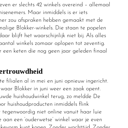
even er slechts 42 winkels overeind – allemaal
isenemers. Maar inmiddels is er iets
lmer zou afspraken hebben gemaakt met de
malige Blokker-winkels. Die staan te popelen
 blijft het waarschijnlijk niet bij. Als alles
 aantal winkels zomaar oplopen tot zeventig.
r een keten die nog geen jaar geleden finaal
vertrouwdheid
filialen al in mei en juni opnieuw ingericht.
waar Blokker in juni weer een zaak opent.
rouwde huishoudwinkel terug, zo meldde De
or huishoudproducten inmiddels flink
 tegenwoordig niet online vanuit haar luie
fte aan een ‘ouderwetse’ winkel waar je even
kevorm kunt kopen. Zonder wachttijd. Zonder