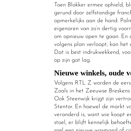
Toen Blokker ermee ophield, bl
gerund door zelfstandige franch
opmerkelijks aan de hand: Pa
eigenaren van zo’n dertig voor
om opnieuw open te gaan. En daar
volgens plan verloopt, kan het
Dat is best indrukwekkend, voo
op zijn gat lag.
Nieuwe winkels, oude 
Volgens RTL Z worden de eerste 
Zoals in het Zeeuwse Breskens 
Ook Steenwijk krijgt zijn vert
Stentor. En hoewel de markt vo
veranderd is, want wie koopt er
stoel, er blijft kennelijk behoe
snel een nieuwe wasmand of ca