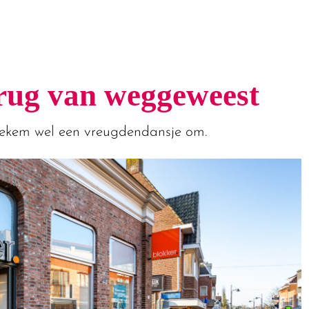
erug van weggeweest
iekem wel een vreugdendansje om.