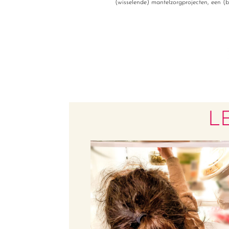
(wisselende) mantelzorgprojecten, een (bi
L