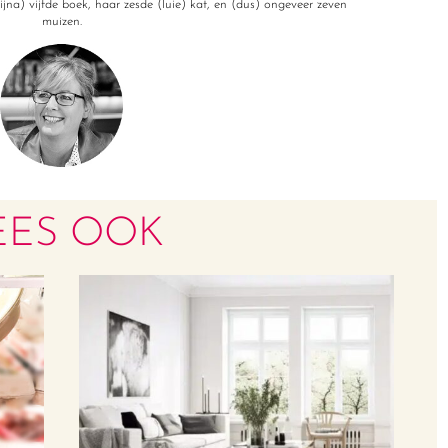
jna) vijfde boek, haar zesde (luie) kat, en (dus) ongeveer zeven
muizen.
EES OOK