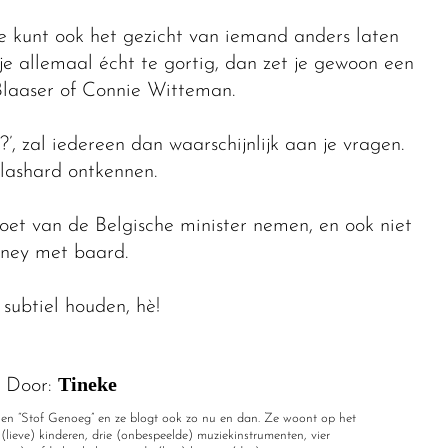
 Je kunt ook het gezicht van iemand anders laten
e allemaal écht te gortig, dan zet je gewoon een
Blaaser of Connie Witteman.
n?’, zal iedereen dan waarschijnlijk aan je vragen.
glashard ontkennen.
toet van de Belgische minister nemen, en ook niet
oney met baard.
 subtiel houden, hè!
Tineke
Door:
?” en “Stof Genoeg” en ze blogt ook zo nu en dan. Ze woont op het
(lieve) kinderen, drie (onbespeelde) muziekinstrumenten, vier