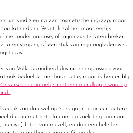
ëel uit vind zien na een cosmetische ingreep, maar
t zou laten doen. Want ik zal het maar eerlijk
rf niet onder narcose, of mijn neus te laten breken.
te laten stropen, of een stuk van mijn oogleden weg
angsthaas.
er van Volksgezondheid dus nu een oplossing voor
dat ook bedoelde met haar actie, maar ik ben er blij
Ze verscheen namelijk met een mondkapje waarop
tond.
 Nee, ik zou dan wel op zoek gaan naar een betere
speel dus nu met het plan om op zoek te gaan naar
 nieuwe) foto’s van mezelf, en dan een hele berg
 en te laten thuisbezorgen. Gaan die