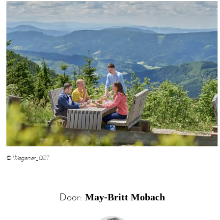
© Wegener_DZT
May-Britt Mobach
Door: