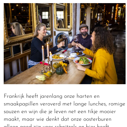
Frankrijk heeft jarenlang onze harten en
smaakpapillen veroverd met lange lunches, romige
sauzen en wijn die je leven net een tikje mooier
maakt, maar wie denkt dat onze oosterburen