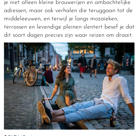
je niet alleen kleine brouwerijen en ambachtelijke
adressen, maar ook verhalen die teruggaan tot de
middeleeuwen, en terwijl je langs mozaïeken,
terrassen en levendige pleinen slentert besef je dat
dit soort dagen precies zijn waar reizen om draait.