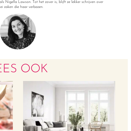
ls Nigella Lawson. Tot het zover is, blijft ze lekker schrijven over
rlei zaken die haar verbazen.
EES OOK