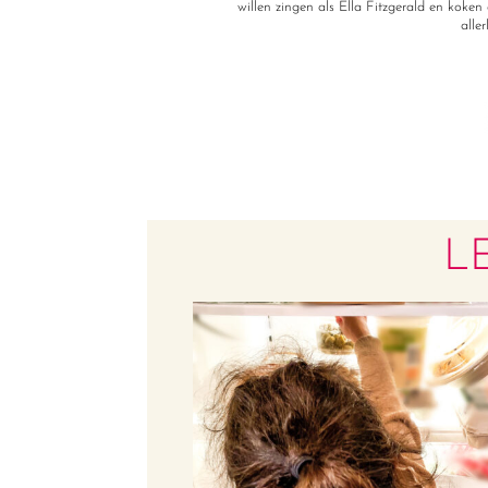
willen zingen als Ella Fitzgerald en koken a
alle
L