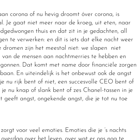
aan corona of nu hevig droomt óver corona, is
al. Je gaat niet meer naar de kroeg, uit eten, naar
oodgedwongen thuis en dat zit in je gedachten, all
gen te verwerken: en dit is iets dat elke nacht weer
 dromen zijn het meestal niet: we slapen niet
nt van de mensen aan nachtmerries te hebben en
s begonnen. Dat komt met name door financiële zorgen
aan. En uiteindelijk is het onbewust ook de angst
f je nu rijk bent of niet, een succesvolle CEO bent of
 je nu knap of slank bent of zes Chanel-tassen in je
t geeft angst, ongekende angst, die je tot nu toe
orgt voor veel emoties. Emoties die je ’s nachts
 overdag over het leven, over wat er ons nog te