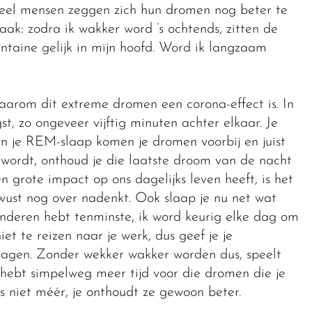
Veel mensen zeggen zich hun dromen nog beter te
k: zodra ik wakker word ’s ochtends, zitten de
aine gelijk in mijn hoofd. Word ik langzaam
arom dit extreme dromen een corona-effect is. In
t, zo ongeveer vijftig minuten achter elkaar. Je
in je REM-slaap komen je dromen voorbij en juist
 wordt, onthoud je die laatste droom van de nacht
 grote impact op ons dagelijks leven heeft, is het
ewust nog over nadenkt. Ook slaap je nu net wat
inderen hebt tenminste, ik word keurig elke dag om
et te reizen naar je werk, dus geef je je
agen. Zonder wekker wakker worden dus, speelt
Je hebt simpelweg meer tijd voor die dromen die je
s niet méér, je onthoudt ze gewoon beter.