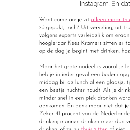
Instagram. En dat
Want come on: je zit
alleen maar thu
zó gepakt, toch? Uit verveling, uit t
volgens experts verleidelijk om eraa
hoogleraar Kees Kramers zitten er t
op de dag je begint met drinken, hoe
Maar het grote nadeel is vooral je l
heb je in ieder geval een bodem opg
middag bij de lunch al een glaasje, t
een beetje nuchter houdt. Als je drin
minder snel in een piek dronken word
aankomen. En denk maar niet dat je 
Zeker 41 procent van de Nederlanders
drinken; mannen drinken meer dan vr
drinken, of ze nu
thuis zitten
of niet.