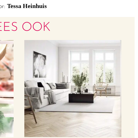
Tessa Heinhuis
or:
EES OOK