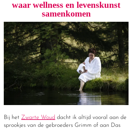
waar wellness en levenskunst
samenkomen
Bij het
Zwarte Woud
dacht ik altijd vooral aan de
sprookjes van de gebroeders Grimm of aan Das