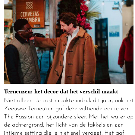
Terneuzen: het decor dat het verschil maakt
Niet alleen de cast maakte indruk dit jaar, ook het
Zeeuwse Terneuzen gaf deze vijftiende editie van
The Passion een bijzondere sfeer. Met het water op
de achtergrond, het licht van de fakkels en een
intieme setting die je niet snel vergeet. Het gaf