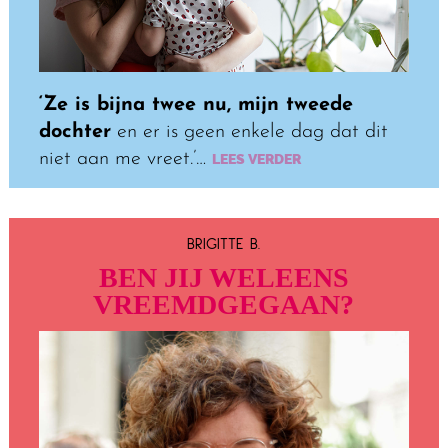
‘Ze is bijna twee nu, mijn tweede
dochter
en er is geen enkele dag dat dit
niet aan me vreet.’…
LEES VERDER
BRIGITTE B.
BEN JIJ WELEENS
VREEMDGEGAAN?