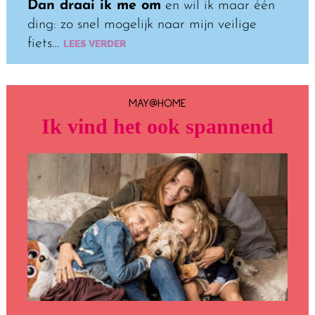
Dan draai ik me om
en wil ik maar één
ding: zo snel mogelijk naar mijn veilige
fiets…
LEES VERDER
MAY@HOME
Ik vind het ook spannend