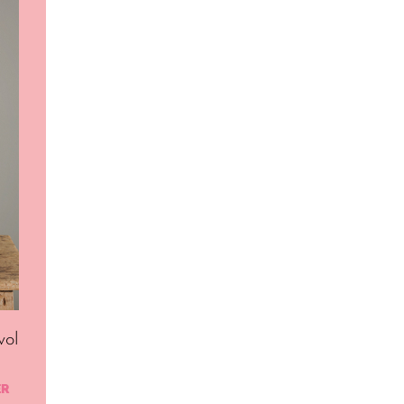
vol
ER