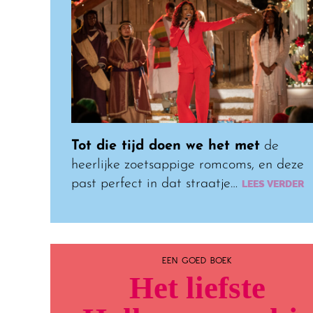
Tot die tijd doen we het met
de
heerlijke zoetsappige romcoms, en deze
past perfect in dat straatje…
LEES VERDER
EEN GOED BOEK
Het liefste