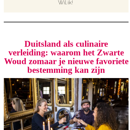
Wil ik!
Duitsland als culinaire
verleiding: waarom het Zwarte
Woud zomaar je nieuwe favoriete
bestemming kan zijn