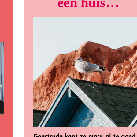
een huis…
Geertrude kent ze maar al te goed.