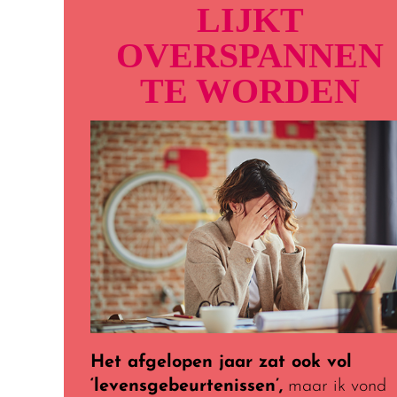
LIJKT
OVERSPANNEN
TE WORDEN
Het afgelopen jaar zat ook vol
‘levensgebeurtenissen’,
maar ik vond