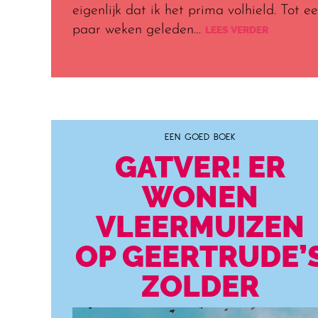
eigenlijk dat ik het prima volhield. Tot e
paar weken geleden…
LEES VERDER
EEN GOED BOEK
GATVER! ER
WONEN
VLEERMUIZEN
OP GEERTRUDE’
ZOLDER