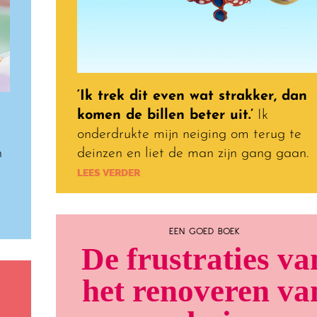
‘Ik trek dit even wat strakker, dan
komen de billen beter uit.’
Ik
onderdrukte mijn neiging om terug te
n
deinzen en liet de man zijn gang gaan.
LEES VERDER
EEN GOED BOEK
De frustraties va
het renoveren va