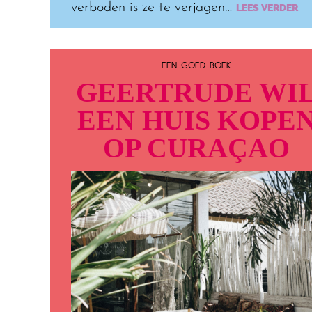
verboden is ze te verjagen…
LEES VERDER
EEN GOED BOEK
GEERTRUDE WI
EEN HUIS KOPE
OP CURAÇAO