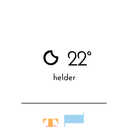
22°
helder