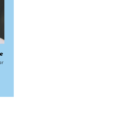
te
ar