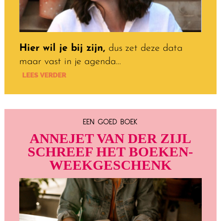
Hier wil je bij zijn,
dus zet deze data
maar vast in je agenda…
LEES VERDER
EEN GOED BOEK
ANNEJET VAN DER ZIJL
SCHREEF HET BOEKEN­
WEEK­GESCHENK