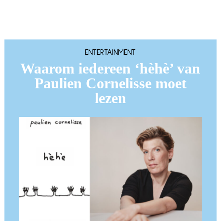
ENTERTAINMENT
Waarom iedereen ‘hèhè’ van
Paulien Cornelisse moet
lezen