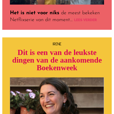
Het is niet voor niks
de meest bekeken
Netflixserie van dit moment…
LEES VERDER
IRENE
Dit is een van de leukste
dingen van de aankomende
Boekenweek