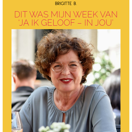
BRIGITTE B.
DIT WAS MIJN WEEK VAN
‘JA IK GELOOF – IN JOU’