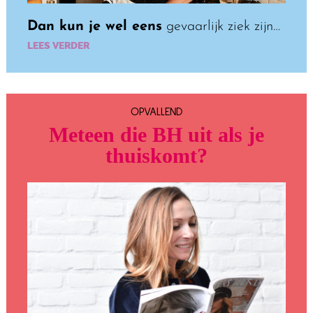
Dan kun je wel eens
gevaarlijk ziek zijn…
LEES VERDER
OPVALLEND
Meteen die BH uit als je
thuiskomt?