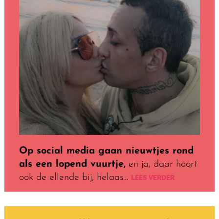
Op social media gaan nieuwtjes rond
als een lopend vuurtje,
en ja, daar hoort
ook de ellende bij, helaas…
LEES VERDER