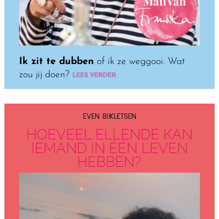
Ik zit te dubben
of ik ze weggooi. Wat
zou jij doen?
LEES VERDER
EVEN BIJKLETSEN
HOEVEEL ELLENDE KAN
IEMAND IN ÉÉN LEVEN
HEBBEN?