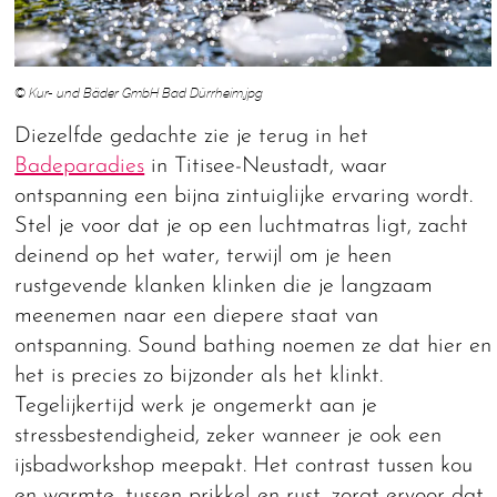
© Kur- und Bäder GmbH Bad Dürrheim.jpg
Diezelfde gedachte zie je terug in het
Badeparadies
in Titisee-Neustadt, waar
ontspanning een bijna zintuiglijke ervaring wordt.
Stel je voor dat je op een luchtmatras ligt, zacht
deinend op het water, terwijl om je heen
rustgevende klanken klinken die je langzaam
meenemen naar een diepere staat van
ontspanning. Sound bathing noemen ze dat hier en
het is precies zo bijzonder als het klinkt.
Tegelijkertijd werk je ongemerkt aan je
stressbestendigheid, zeker wanneer je ook een
ijsbadworkshop meepakt. Het contrast tussen kou
en warmte, tussen prikkel en rust, zorgt ervoor dat