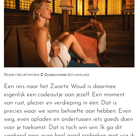
Palais-Vital-Alhambra © Badeparadies Schwarzwald
Een reis naar het Zwarte Woud is daarmee
eigenlijk een cadeautje aan jezelf. Een moment
van rust, plezier en verdieping in één. Dat is
precies waar we soms behoefte aan hebben. Even
weg, even opladen en ondertussen iets goeds doen
voor je toekomst. Dat is toch win win. Ik ga dit
weekend eens even heel goed nadenken met wie ik