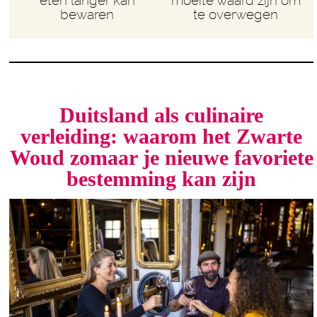
eten langer kan
moeite waard zijn om
bewaren
te overwegen
Duitsland als culinaire
verleiding: waarom het Zwarte
Woud zomaar je nieuwe favoriete
bestemming kan zijn