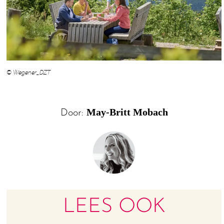
© Wegener_DZT
May-Britt Mobach
Door:
LEES OOK