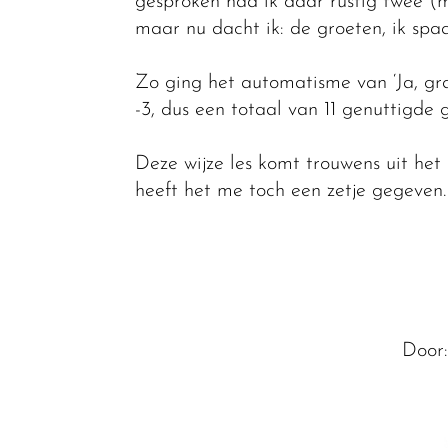
gesproken had ik daar rustig twee (m
maar nu dacht ik: de groeten, ik spaa
Zo ging het automatisme van ‘Ja, gra
-3, dus een totaal van 11 genuttigde g
Deze wijze les komt trouwens uit het
heeft het me toch een zetje gegeven.
Door