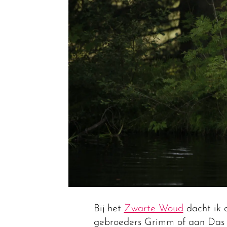
Bij het
Zwarte Woud
dacht ik a
gebroeders Grimm of aan Das 