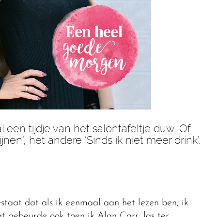
 een tijdje van het salontafeltje duw. Of
en’, het andere ‘Sinds ik niet meer drink’.
staat dat als ik eenmaal aan het lezen ben, ik
t gebeurde ook toen ik Alan Carr, las ter