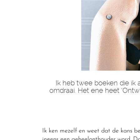
Ik heb twee boeken die ik al
omdraai. Het ene heet ‘Ontwijn
Ik ken mezelf en weet dat de kans be
ineens een geheelonthouder word. Da