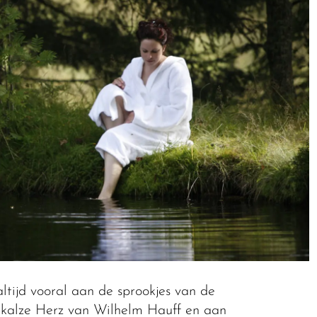
ltijd vooral aan de sprookjes van de
kalze Herz van Wilhelm Hauff en aan