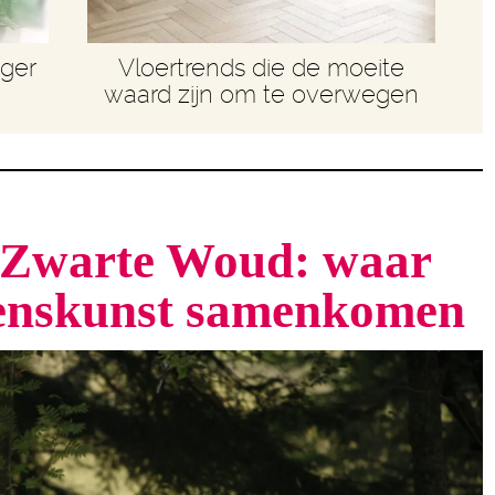
nger
Vloertrends die de moeite
waard zijn om te overwegen
t Zwarte Woud: waar
venskunst samenkomen