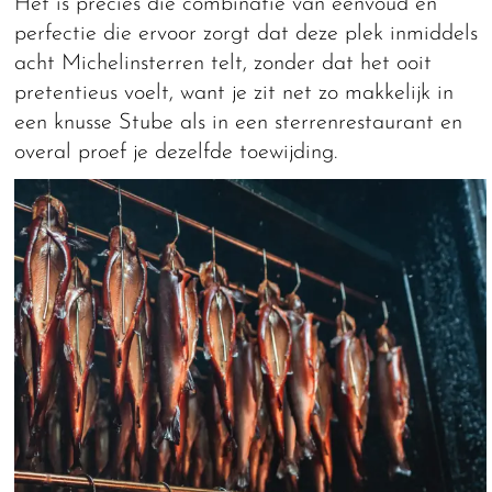
Het is precies die combinatie van eenvoud en
perfectie die ervoor zorgt dat deze plek inmiddels
acht Michelinsterren telt, zonder dat het ooit
pretentieus voelt, want je zit net zo makkelijk in
een knusse Stube als in een sterrenrestaurant en
overal proef je dezelfde toewijding.