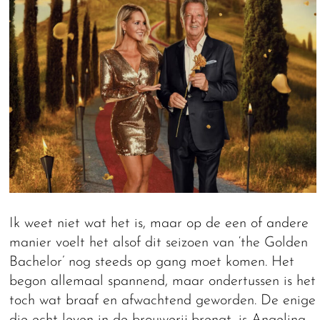
Ik weet niet wat het is, maar op de een of andere
manier voelt het alsof dit seizoen van ‘the Golden
Bachelor’ nog steeds op gang moet komen. Het
begon allemaal spannend, maar ondertussen is het
toch wat braaf en afwachtend geworden. De enige
die echt leven in de brouwerij brengt, is Angelina.