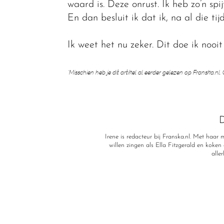
waard is. Deze onrust. Ik heb zo’n spi
En dan besluit ik dat ik, na al die t
Ik weet het nu zeker. Dit doe ik noo
‘Misschien heb je dit artikel al eerder gelezen op Franska.
D
Irene is redacteur bij Franska.nl. Met haa
willen zingen als Ella Fitzgerald en koken a
alle