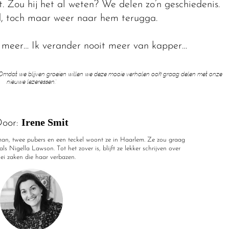
jt. Zou hij het al weten? We delen zo’n geschiedenis.
ijd, toch maar weer naar hem terugga.
it meer… Ik verander nooit meer van kapper…
nl. Omdat we blijven groeien willen we deze mooie verhalen ook graag delen met onze
nieuwe lezeressen.’
Irene Smit
oor:
r man, twee pubers en een teckel woont ze in Haarlem. Ze zou graag
ls Nigella Lawson. Tot het zover is, blijft ze lekker schrijven over
rlei zaken die haar verbazen.