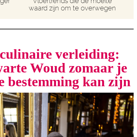
nger
Vloertrends die de moeite
waard zijn om te overwegen
culinaire verleiding:
arte Woud zomaar je
te bestemming kan zijn