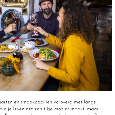
 harten en smaakpapillen veroverd met lange
 die je leven net een tikje mooier maakt, maar