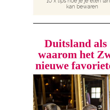
10 x tips hoe je je eten la
kan bewaren
Duitsland als 
waarom het Zw
nieuwe favorie