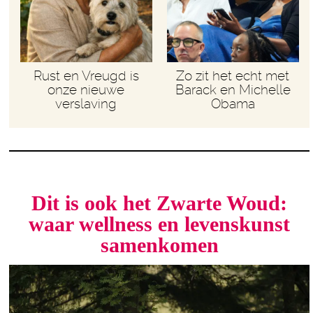
Rust en Vreugd is
Zo zit het echt met
onze nieuwe
Barack en Michelle
verslaving
Obama
Dit is ook het Zwarte Woud:
waar wellness en levenskunst
samenkomen