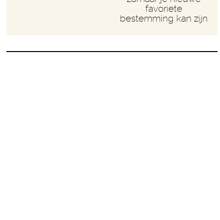
favoriete
bestemming kan zijn
‘Onze buren maken echt een
rommel van hun tuin en ik erger
me daar rot aan’