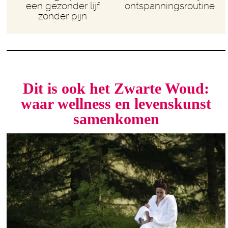
een gezonder lijf
ontspanningsroutine
zonder pijn
Dit is ook het Zwarte Woud:
waar wellness en levenskunst
samenkomen