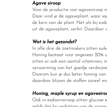
Agave siroop
Voor de productie van agavesiroop m
Daar vind je de agaveplant, waar sap 
de kern van de plant. Net als bij es
uit de agaveplant, verhit. Daardoor v
Wat is het gezondst?
In alle drie de zoetmakers zitten suike
Honing bestaat voor ongeveer 20% ui
zitten er ook een aantal vitaminen, m
verwarming van het goedje verdwijnen
Daarom kun je dus beter honing van 
daardoor blijven de stoffen zoveel m
Honing, maple syrup en agavesiro
Ook in esdoornsiroop zitten glucose e
geldt dat bij verhitting van de siro