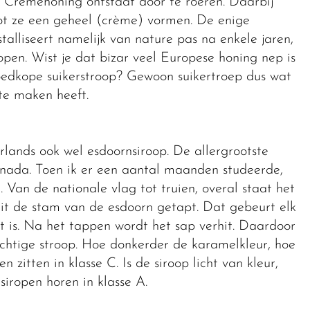
 Crèmehoning ontstaat door te roeren. Daarbij
 tot ze een geheel (crème) vormen. De enige
stalliseert namelijk van nature pas na enkele jaren,
open. Wist je dat bizar veel Europese honing nep is
edkope suikerstroop? Gewoon suikertroep dus wat
 te maken heeft.
ands ook wel esdoornsiroop. De allergrootste
anada. Toen ik er een aantal maanden studeerde,
Van de nationale vlag tot truien, overal staat het
it de stam van de esdoorn getapt. Dat gebeurt elk
oet is. Na het tappen wordt het sap verhit. Daardoor
chtige stroop. Hoe donkerder de karamelkleur, hoe
 zitten in klasse C. Is de siroop licht van kleur,
siropen horen in klasse A.