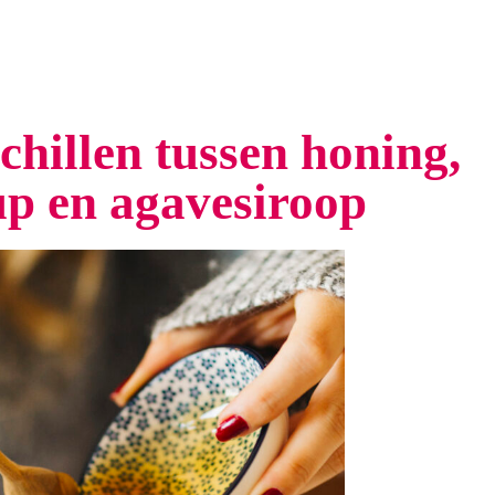
schillen tussen honing,
p en agavesiroop