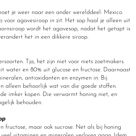
oet je weer naar een ander werelddeel: Mexico.
voor agavesiroop in zit. Het sap haal je alleen uit
doornsiroop wordt het agavesap, nadat het getapt is
erandert het in een dikkere siroop.
rsoorten. Tja, het zijn niet voor niets zoetmakers.
t water en 80% uit glucose en fructose. Daarnaast
ineralen, antioxidanten en enzymen in. Bij
 alleen behoorlijk wat van die goede stoffen.
de imker kopen. Die verwarmt honing niet, en
ogelijk behouden.
op
n fructose, maar ook sucrose. Net als bij honing
op veel vitaminen en mineralen verloren gaan. Idem