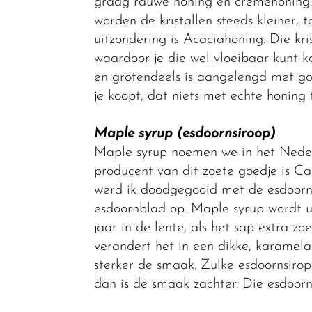
graag rauwe honing en crèmehoning.
worden de kristallen steeds kleiner,
uitzondering is Acaciahoning. Die kri
waardoor je die wel vloeibaar kunt k
en grotendeels is aangelengd met go
je koopt, dat niets met echte honing
Maple syrup (esdoornsiroop)
Maple syrup noemen we in het Nederl
producent van dit zoete goedje is C
werd ik doodgegooid met de esdoorn. 
esdoornblad op. Maple syrup wordt u
jaar in de lente, als het sap extra z
verandert het in een dikke, karamela
sterker de smaak. Zulke esdoornsiropen
dan is de smaak zachter. Die esdoorn