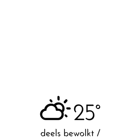
25°
deels bewolkt /