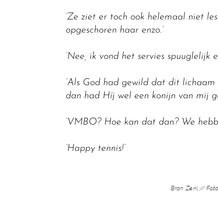
‘Ze ziet er toch ook helemaal niet l
opgeschoren haar enzo.’
‘Nee, ik vond het servies spuuglelijk e
‘Als God had gewild dat dit lichaam 
dan had Híj wel een konijn van mij g
‘VMBO? Hoe kan dat dan? We hebben
‘Happy tennis!’
Bron: Ze.nl // Fot