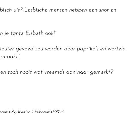
esbisch uit? Lesbische mensen hebben een snor en
n je tante Elsbeth ook!’
louter gevoed zou worden door paprika’s en wortels
emaakt.’
 toch nooit wat vreemds aan haar gemerkt?’
ocredits: Roy Beusker // Fotocredits NPO.nl