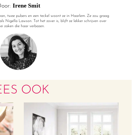
Irene Smit
oor:
r man, twee pubers en een teckel woont ze in Haarlem. Ze zou graag
ls Nigella Lawson. Tot het zover is, blijft ze lekker schrijven over
rlei zaken die haar verbazen.
EES OOK