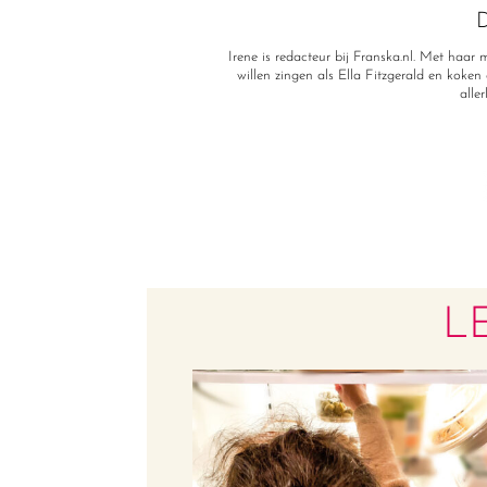
D
Irene is redacteur bij Franska.nl. Met haa
willen zingen als Ella Fitzgerald en koken a
alle
L