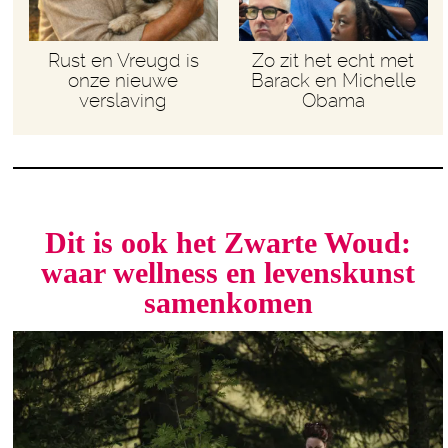
Rust en Vreugd is
Zo zit het echt met
onze nieuwe
Barack en Michelle
verslaving
Obama
Dit is ook het Zwarte Woud:
waar wellness en levenskunst
samenkomen