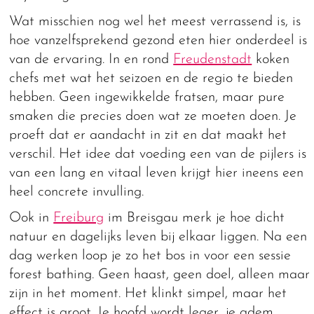
Wat misschien nog wel het meest verrassend is, is
hoe vanzelfsprekend gezond eten hier onderdeel is
van de ervaring. In en rond
Freudenstadt
koken
chefs met wat het seizoen en de regio te bieden
hebben. Geen ingewikkelde fratsen, maar pure
smaken die precies doen wat ze moeten doen. Je
proeft dat er aandacht in zit en dat maakt het
verschil. Het idee dat voeding een van de pijlers is
van een lang en vitaal leven krijgt hier ineens een
heel concrete invulling.
Ook in
Freiburg
im Breisgau merk je hoe dicht
natuur en dagelijks leven bij elkaar liggen. Na een
dag werken loop je zo het bos in voor een sessie
forest bathing. Geen haast, geen doel, alleen maar
zijn in het moment. Het klinkt simpel, maar het
effect is groot. Je hoofd wordt leger, je adem