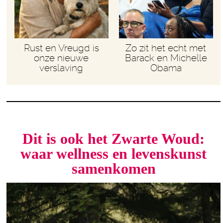
Rust en Vreugd is
Zo zit het echt met
onze nieuwe
Barack en Michelle
verslaving
Obama
Dit is ook het Zwarte Woud:
waar wellness en levenskunst
samenkomen