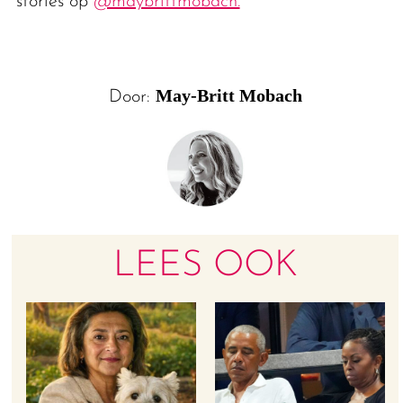
stories op
@maybrittmobach.
May-Britt Mobach
Door:
LEES OOK