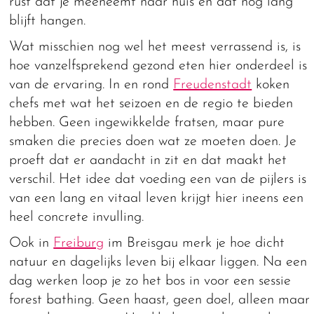
rust dat je meeneemt naar huis en dat nog lang
blijft hangen.
Wat misschien nog wel het meest verrassend is, is
hoe vanzelfsprekend gezond eten hier onderdeel is
van de ervaring. In en rond
Freudenstadt
koken
chefs met wat het seizoen en de regio te bieden
hebben. Geen ingewikkelde fratsen, maar pure
smaken die precies doen wat ze moeten doen. Je
proeft dat er aandacht in zit en dat maakt het
verschil. Het idee dat voeding een van de pijlers is
van een lang en vitaal leven krijgt hier ineens een
heel concrete invulling.
Ook in
Freiburg
im Breisgau merk je hoe dicht
natuur en dagelijks leven bij elkaar liggen. Na een
dag werken loop je zo het bos in voor een sessie
forest bathing. Geen haast, geen doel, alleen maar