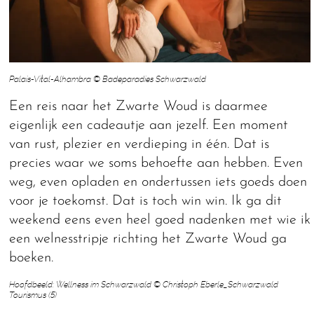
Palais-Vital-Alhambra © Badeparadies Schwarzwald
Een reis naar het Zwarte Woud is daarmee
eigenlijk een cadeautje aan jezelf. Een moment
van rust, plezier en verdieping in één. Dat is
precies waar we soms behoefte aan hebben. Even
weg, even opladen en ondertussen iets goeds doen
voor je toekomst. Dat is toch win win. Ik ga dit
weekend eens even heel goed nadenken met wie ik
een welnesstripje richting het Zwarte Woud ga
boeken.
Hoofdbeeld: Wellness im Schwarzwald © Christoph Eberle_Schwarzwald
Tourismus (5)