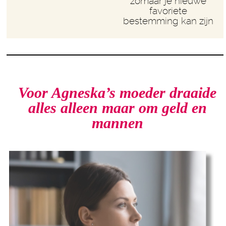
zomaar je nieuwe
favoriete
bestemming kan zijn
Voor Agneska’s moeder draaide
alles alleen maar om geld en
mannen