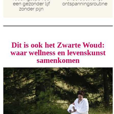
een gezonder lijf
ontspanningsroutine
zonder pijn
Dit is ook het Zwarte Woud:
waar wellness en levenskunst
samenkomen