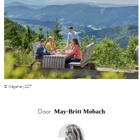
© Wegener_DZT
May-Britt Mobach
Door: