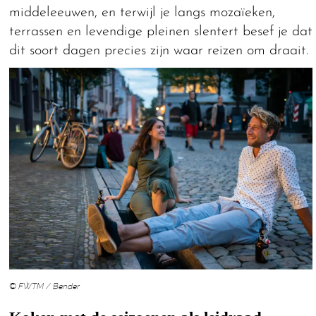
middeleeuwen, en terwijl je langs mozaïeken,
terrassen en levendige pleinen slentert besef je dat
dit soort dagen precies zijn waar reizen om draait.
© FWTM / Bender