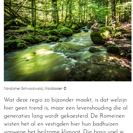
Nördlicher Schwarzwald_Waldbaden ©
Wat deze regio zo bijzonder maakt, is dat welzijn
hier geen trend is, maar een levenshouding die al
generaties lang wordt gekoesterd. De Romeinen
wisten het al en vestigden hier hun badhuizen
vanwege het heilzame klimaat. Die basis voel je