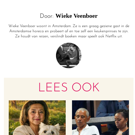
Wieke Veenboer
Door:
Wieke Veenboer woont in Amsterdam. Ze is een graag geziene gast in de
Amsterdamse horeca en probeert af en toe zelf een keukenprinses te zijn.
Ze houdt van reizen, verslindt boeken maar speelt ook Netflix uit.
LEES OOK