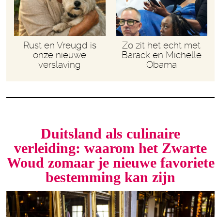
Rust en Vreugd is
Zo zit het echt met
onze nieuwe
Barack en Michelle
verslaving
Obama
Duitsland als culinaire
verleiding: waarom het Zwarte
Woud zomaar je nieuwe favoriete
bestemming kan zijn