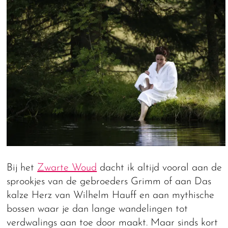
Bij het
Zwarte Woud
dacht ik altijd vooral aan de
sprookjes van de gebroeders Grimm of aan Das
kalze Herz van Wilhelm Hauff en aan mythische
bossen waar je dan lange wandelingen tot
verdwalings aan toe door maakt. Maar sinds kort