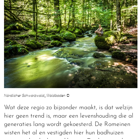
Nördlicher Schwarzwald_Waldbaden ©
Wat deze regio zo bijzonder maakt, is dat welzijn
hier geen trend is, maar een levenshouding die al
generaties lang wordt gekoesterd. De Romeinen
wisten het al en vestigden hier hun badhuizen