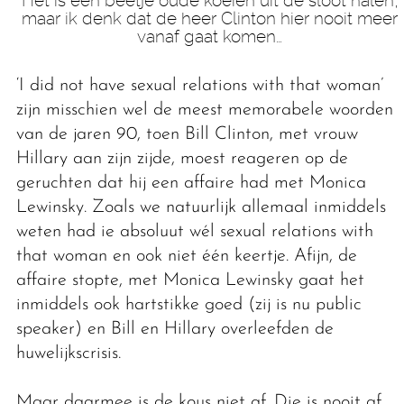
Het is een beetje oude koeien uit de sloot halen,
maar ik denk dat de heer Clinton hier nooit meer
vanaf gaat komen…
‘I did not have sexual relations with that woman’
zijn misschien wel de meest memorabele woorden
van de jaren 90, toen Bill Clinton, met vrouw
Hillary aan zijn zijde, moest reageren op de
geruchten dat hij een affaire had met Monica
Lewinsky. Zoals we natuurlijk allemaal inmiddels
weten had ie absoluut wél sexual relations with
that woman en ook niet één keertje. Afijn, de
affaire stopte, met Monica Lewinsky gaat het
inmiddels ook hartstikke goed (zij is nu public
speaker) en Bill en Hillary overleefden de
huwelijkscrisis.
Maar daarmee is de kous niet af. Die is nooit af,