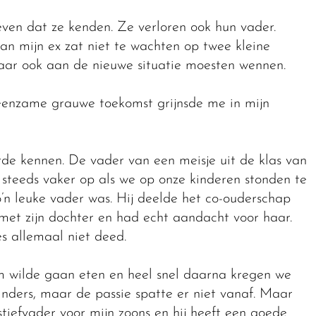
leven dat ze kenden. Ze verloren ook hun vader.
n mijn ex zat niet te wachten op twee kleine
 maar ook aan de nieuwe situatie moesten wennen.
 eenzame grauwe toekomst grijnsde me in mijn
rde kennen. De vader van een meisje uit de klas van
 steeds vaker op als we op onze kinderen stonden te
’n leuke vader was. Hij deelde het co-ouderschap
met zijn dochter en had echt aandacht voor haar.
s allemaal niet deed.
m wilde gaan eten en heel snel daarna kregen we
linders, maar de passie spatte er niet vanaf. Maar
stiefvader voor mijn zoons en hij heeft een goede