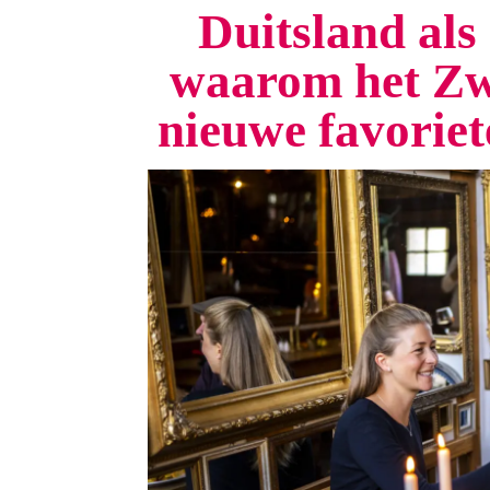
Duitsland als 
waarom het Zw
nieuwe favorie