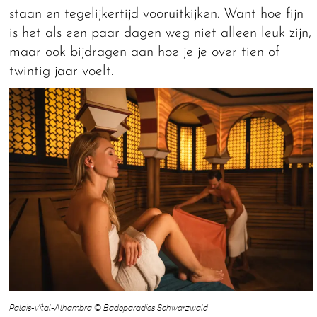
staan en tegelijkertijd vooruitkijken. Want hoe fijn
is het als een paar dagen weg niet alleen leuk zijn,
maar ook bijdragen aan hoe je je over tien of
twintig jaar voelt.
Palais-Vital-Alhambra © Badeparadies Schwarzwald