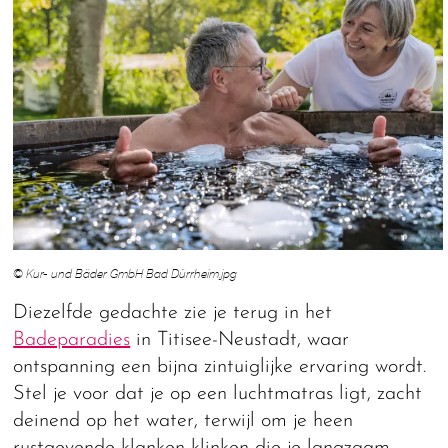
© Kur- und Bäder GmbH Bad Dürrheim.jpg
Diezelfde gedachte zie je terug in het
Badeparadies
in Titisee-Neustadt, waar
ontspanning een bijna zintuiglijke ervaring wordt.
Stel je voor dat je op een luchtmatras ligt, zacht
deinend op het water, terwijl om je heen
rustgevende klanken klinken die je langzaam