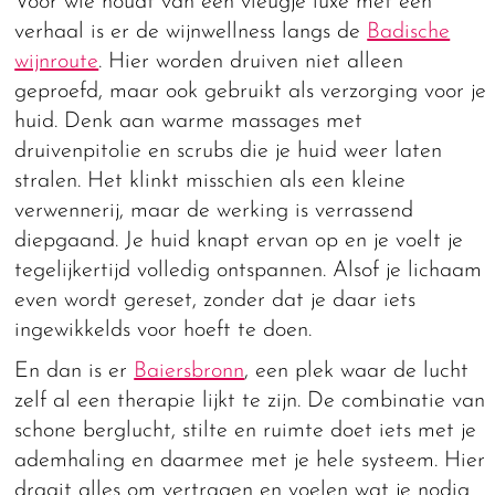
Voor wie houdt van een vleugje luxe met een
verhaal is er de wijnwellness langs de
Badische
wijnroute
. Hier worden druiven niet alleen
geproefd, maar ook gebruikt als verzorging voor je
huid. Denk aan warme massages met
druivenpitolie en scrubs die je huid weer laten
stralen. Het klinkt misschien als een kleine
verwennerij, maar de werking is verrassend
diepgaand. Je huid knapt ervan op en je voelt je
tegelijkertijd volledig ontspannen. Alsof je lichaam
even wordt gereset, zonder dat je daar iets
ingewikkelds voor hoeft te doen.
En dan is er
Baiersbronn
, een plek waar de lucht
zelf al een therapie lijkt te zijn. De combinatie van
schone berglucht, stilte en ruimte doet iets met je
ademhaling en daarmee met je hele systeem. Hier
draait alles om vertragen en voelen wat je nodig