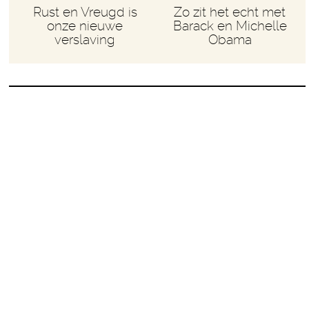
Rust en Vreugd is
Zo zit het echt met
onze nieuwe
Barack en Michelle
verslaving
Obama
WAAROM JE JUIST
NU EEN VAKANTIE
WIL BOEKEN
Het is toch wat, die hele coronagekte. Iedereen
flink aan het hamsteren (waar ik nog niet
helemaal het nut van in zie), niemand meer op
kantoor, theater en concerten bezoeken zit er ook
voorlopig niet in.