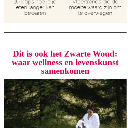
10 x tips hoe je je
Vloertrends die de
eten langer kan
moeite waard zijn om
bewaren
te overwegen
Dit is ook het Zwarte Woud:
waar wellness en levenskunst
samenkomen