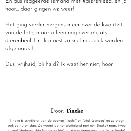
En dus reageerde iemand met #dierenleed, en ja
hoor… daar gingen we weer!
Het ging verder nergens meer over de kwaliteit
van de foto, maar alleen nog over mij als
dierenbeul. En ik moest zo snel mogelijk worden
afgemaakt!
Dus: vrijheid, blijheid? Ik weet het niet, hoor.
Tineke
Door:
Tineke is schrijfster van de boeken “Toch?” en “Stof Genoeg” en ze blogt
ook zo nu en dan. Ze woont op het platteland met één (leuke) man, twee
(lieve) kinderen, drie (onbespeelde) muziekinstrumenten, vier (wisselende)