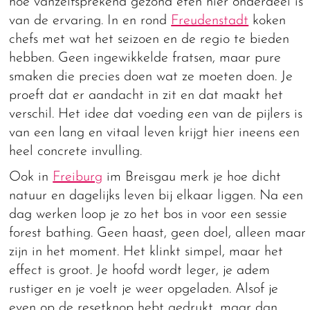
hoe vanzelfsprekend gezond eten hier onderdeel is
van de ervaring. In en rond
Freudenstadt
koken
chefs met wat het seizoen en de regio te bieden
hebben. Geen ingewikkelde fratsen, maar pure
smaken die precies doen wat ze moeten doen. Je
proeft dat er aandacht in zit en dat maakt het
verschil. Het idee dat voeding een van de pijlers is
van een lang en vitaal leven krijgt hier ineens een
heel concrete invulling.
Ook in
Freiburg
im Breisgau merk je hoe dicht
natuur en dagelijks leven bij elkaar liggen. Na een
dag werken loop je zo het bos in voor een sessie
forest bathing. Geen haast, geen doel, alleen maar
zijn in het moment. Het klinkt simpel, maar het
effect is groot. Je hoofd wordt leger, je adem
rustiger en je voelt je weer opgeladen. Alsof je
even op de resetknop hebt gedrukt, maar dan