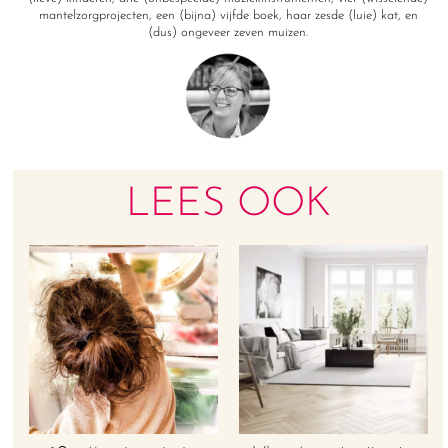
mantelzorgprojecten, een (bijna) vijfde boek, haar zesde (luie) kat, en
(dus) ongeveer zeven muizen.
LEES OOK