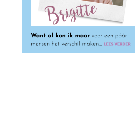
Want al kon ik maar
voor een páár
mensen het verschil maken…
LEES VERDER