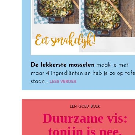
De lekkerste mosselen
maak je met
maar 4 ingrediënten en heb je zo op tafe
staan…
LEES VERDER
EEN GOED BOEK
Duurzame vis:
tonijn is nee,