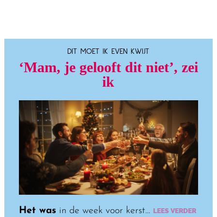
DIT MOET IK EVEN KWIJT
‘Mam, je gelooft dit niet’, zei
ik
Het was
in de week voor kerst…
LEES VERDER