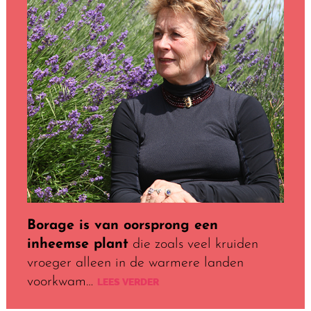
Borage is van oorsprong een
inheemse plant
die zoals veel kruiden
vroeger alleen in de warmere landen
voorkwam…
LEES VERDER