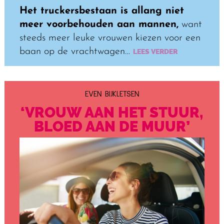
Het truckersbestaan is allang niet
meer voorbehouden aan mannen,
want
steeds meer leuke vrouwen kiezen voor een
baan op de vrachtwagen…
LEES VERDER
EVEN BIJKLETSEN
‘VROUW AAN HET STUUR,
BLOED AAN DE MUUR’