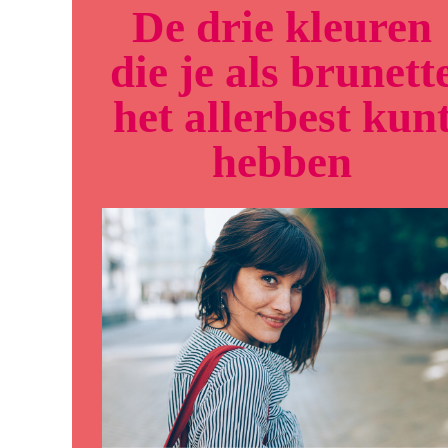
De drie kleuren
die je als brunett
het allerbest kun
hebben