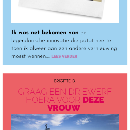
Ik was net bekomen van
de
legendarische innovatie die patat heette
toen ik alweer aan een andere vernieuwing
moest wennen….
LEES VERDER
BRIGITTE B.
GRAAG EEN DRIEWERF
HOERA VOOR
DEZE
VROUW