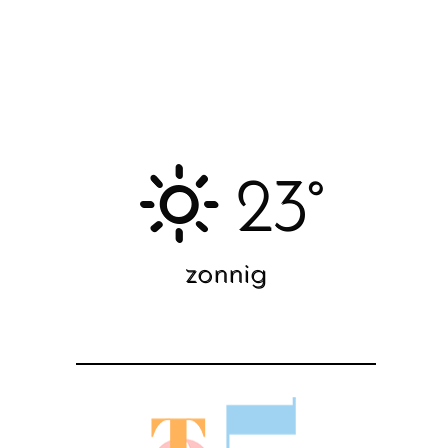
23°
zonnig