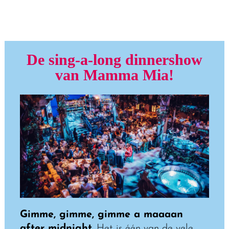
De sing-a-long dinnershow
van Mamma Mia!
Gimme, gimme, gimme a maaaan
after midnight.
Het is één van de vele